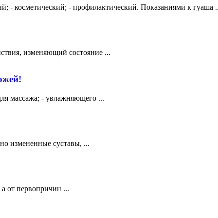
й; - косметический; - профилактический. Показаниями к гуаша ..
ствия, изменяющий состояние ...
ожей!
ля массажа; - увлажняющего ...
но измененные суставы, ...
а от первопричин ...