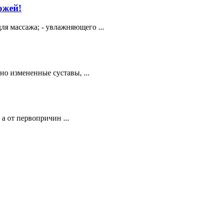
ожей!
ля массажа; - увлажняющего ...
но измененные суставы, ...
а от первопричин ...