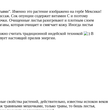
тьями". Именно это растение изображено на гербе Мексики!
массаж. Сок опунции содержит витамин С и поэтому
колючки. Очищенные листья разогревают и плотным слоем
гавы, которая очищает и смягчает кожу. Иногда листья
 можно считать традиционной индейской техникой
В
ствует настоящий прилив энергии.
ные свойства растений, действительно, известны испокон веков
аж травяными мешочками, только травы, то бишь листья,