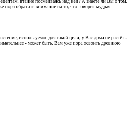
ецептам, втайне посмеиваясь над ней? А знаете ли Вы о том,
е пора обратить внимание на то, что говорит мудрая
стение, используемое для такой цели, у Вас дома не растёт -
внимательнее - может быть, Вам уже пора освоить древнюю