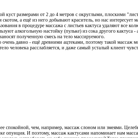
ой куст размерами от 2 до 4 метров с округлыми, плоскими "лис
 скотом, а ещё из него добывают краситель, но нас интересует 
ользования в процедуре массажа с листьев кактуса удаляют все 
уют алкогольную настойку (пульке) из сока другого кактуса - а
наносят полученную смесь на тело массируемого.
о очень давно - ещё древними ацтеками, поэтому такой массаж
 тело человека расслабляется, и даже самый усталый клиент чув
олее спокойной, чем, например, массаж слоном или змеями. Целеб
сике опунция. И поэтому, массаж кактусами напоминает нам масс