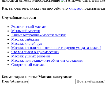
наносятся на кожу непосредственно
А может быть, Вам уже
Как вы считаете, скажет ли про себя, что
хипстер
представител
Случайные новости
Экзотический массаж
Мыльный массаж
Анималотерапия – массаж змеями
Массаж рыбками
Массаж кистей рук
Массажная плитка – отличное средство ухода за кожей!
Что мы знаем о криомассаже?
Массаж ушных раковин
Массаж при радикулите облегчит страдания
Спортивный массаж
Комментарии к статье
Массаж кактусами
:
Имя
Почта
(обязательно)
(обязательно