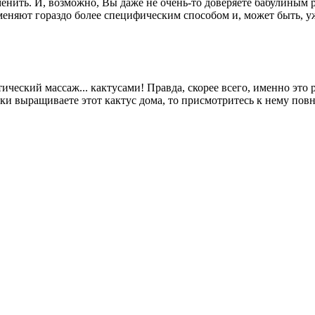
енить. И, возможно, Вы даже не очень-то доверяете бабулиным р
меняют гораздо более специфическим способом и, может быть, уж
еский массаж... кактусами! Правда, скорее всего, именно это ра
аки выращиваете этот кактус дома, то присмотритесь к нему по