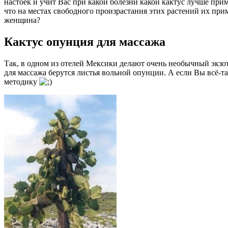
настоек и учит Вас при какой болезни какой кактус лучше прим
что на местах свободного произрастания этих растений их при
женщина?
Кактус опунция для массажа
Так, в одном из отелей Мексики делают очень необычный экзотич
для массажа берутся листья вольной опунции. А если Вы всё-т
методику