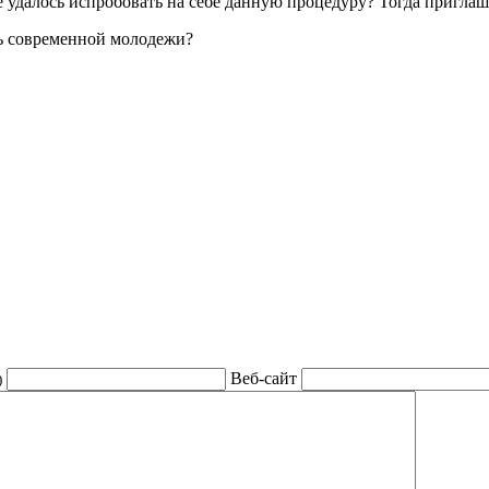
 удалось испробовать на себе данную процедуру? Тогда пригла
ь современной молодежи?
Веб-сайт
)