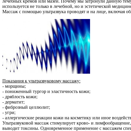
лечебных кремов или мазей. Почему мы затронули данную тему в
используется не только в лечебной, но и эстетической медицине
Массаж с помощью ультразвука проводят и на лице, включая обл
Показания к ультразвуковому массажу:
- морщины;
- пониженный тургор и эластичность кожи;
- дряблость кожи;
- дерматит;
- фиброзный целлюлит;
- угри;
- аллергические реакции кожи на косметику или иное воздейств
Ультразвуковой массаж стимулирует крово- и лимфообращение,
выводит токсины. Одновременное применение с массажем специа