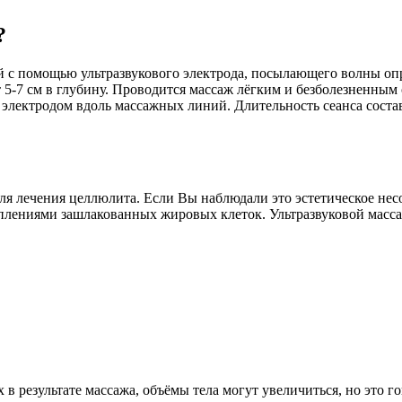
?
ый с помощью ультразвукового электрода, посылающего волны о
т 5-7 см в глубину. Проводится массаж лёгким и безболезненны
т электродом вдоль массажных линий. Длительность сеанса сост
ля лечения целлюлита. Если Вы наблюдали это эстетическое нес
оплениями зашлакованных жировых клеток. Ультразвуковой масса
 в результате массажа, объёмы тела могут увеличиться, но это 